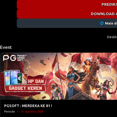
PREDIK
DOWNLOAD A
Main d
Deskt
Event
PGSOFT : MERDEKA KE 81 !
Periode:
1 - 31 Agustus 2026