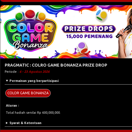
PRAGMATIC : COLRO GAME BONANZA PRIZE DROP
Periode :
6 - 23 Agustus 2026
Permainan yang berpartisipasi
COLOR GAME BONANZA
Aturan :
Total hadiah senilai Rp 600,000,000.
Syarat & Ketentuan