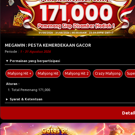
MEGAWIN : PESTA KEMERDEKAAN GACOR
Periode :
1 - 31 Agustus 2026
Permainan yang berpartisipasi
Mahjong Hit +
Mahjong Hit
Mahjong Hit 2
Crazy Mahjong
Supe
Aturan :
Total Pemenang 171,000.
Syarat & Ketentuan
Detai