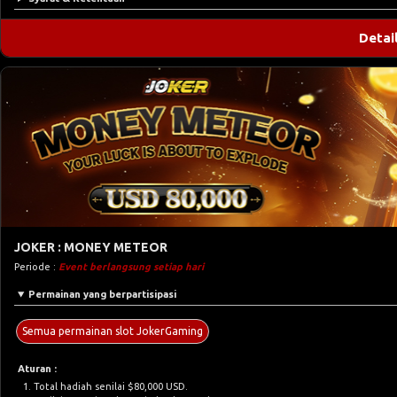
Detai
JOKER : MONEY METEOR
Periode :
Event berlangsung setiap hari
Permainan yang berpartisipasi
Semua permainan slot JokerGaming
Aturan :
Total hadiah senilai $80,000 USD.