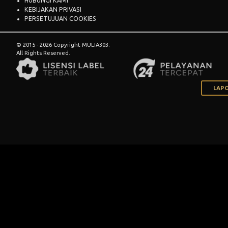
HUBUNGI KAMI
KEBIJAKAN PRIVASI
PERSETUJUAN COOKIES
© 2015 - 2026 Copyright MULIA303.
All Rights Reserved.
LAPO