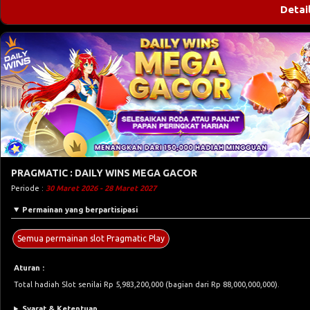
Detai
PRAGMATIC : DAILY WINS MEGA GACOR
Periode :
30 Maret 2026 - 28 Maret 2027
Permainan yang berpartisipasi
Semua permainan slot Pragmatic Play
Aturan :
Total hadiah Slot senilai Rp 5,983,200,000 (bagian dari Rp 88,000,000,000).
Syarat & Ketentuan