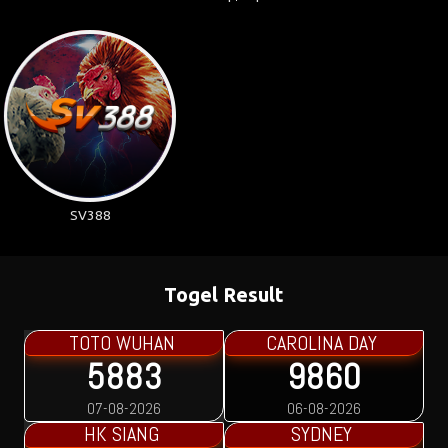
SV388
Togel Result
TOTO WUHAN
CAROLINA DAY
5883
9860
07-08-2026
06-08-2026
HK SIANG
SYDNEY