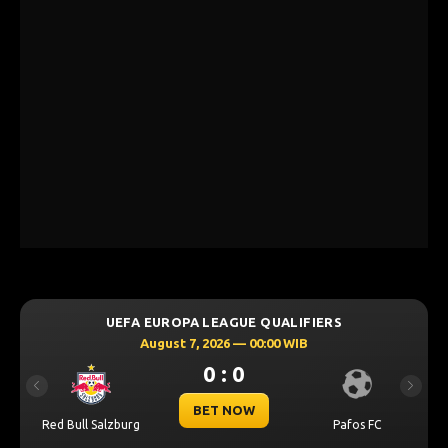
UEFA EUROPA LEAGUE QUALIFIERS
August 7, 2026 — 00:00 WIB
0 : 0
Previous
Next
BET NOW
Red Bull Salzburg
Pafos FC
FC Hra