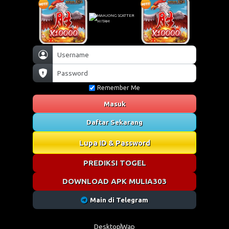
Remember Me
Masuk
Daftar Sekarang
Lupa ID & Password
PREDIKSI TOGEL
DOWNLOAD APK MULIA303
Main di Telegram
Desktop
Wap