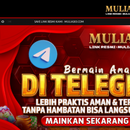
SAVE LINK RESMI KAMI : MULIA303.COM